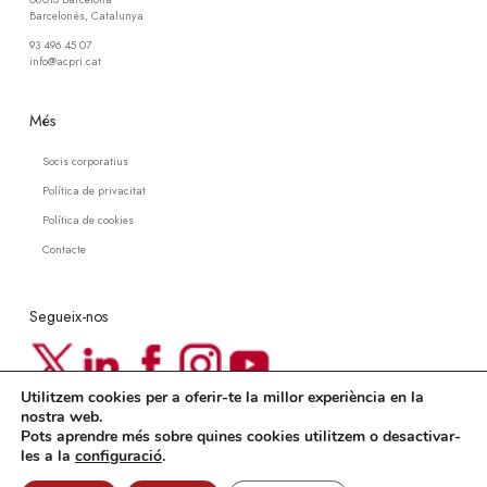
Barcelonès, Catalunya
93 496 45 07
info@acpri.cat
Més
Socis corporatius
Política de privacitat
Política de cookies
Contacte
Segueix-nos
Utilitzem cookies per a oferir-te la millor experiència en la
Newsletter ACPRI
nostra web.
Pots aprendre més sobre quines cookies utilitzem o desactivar-
Subscriu-te a la nostra newsletter
les a la
configuració
.