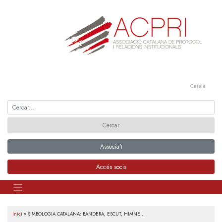
Skip
to
content
Català
Associa't
Accés socis
Inici
»
SIMBOLOGIA CATALANA: BANDERA, ESCUT, HIMNE...