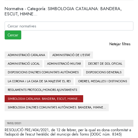
Normativa - Categoría:
SIMBOLOGIA CATALANA: BANDERA,
ESCUT, HIMNE...
Netejar filtres
ADMINISTRACIÓ CATALANA
ADMINISTRACIÓ DE L'ESTAT
ADMINISTRACIÓ LOCAL
ADMINISTRACIÓ MILITAR
DECRET DE DOL OFICIAL
DISPOSICIONS D'ALTRES COMUNITATS AUTÒNOMES
DISPOSICIONS GENERALS
LA CORONA i LA CASA DE SA MAJESTAT EL REI
ORDRES, MEDALLES I DISTINCIONS
REGLAMENTS PROTOCOL/HONORS AJUNTAMENTS
SIMBOLOGIA CATALANA: BANDERA, ESCUT, HIMNE...
SIMBOLOGIA D'ALTRES COMUNITATS AUTÒNOMES: BANDERA, HIMNE...
19/02/2021
RESOLUCIÓ PRE/404/2021, de 12 de febrer, per la qual es dona conformitat a
l’adopció de l’escut heràldic del municipi dels Torms (DOGC núm. 8345)