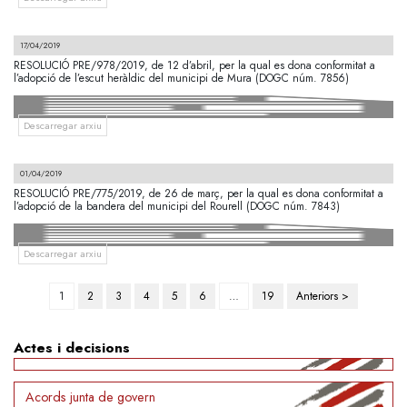
17/04/2019
RESOLUCIÓ PRE/978/2019, de 12 d’abril, per la qual es dona conformitat a
l’adopció de l’escut heràldic del municipi de Mura (DOGC núm. 7856)
Descarregar arxiu
01/04/2019
RESOLUCIÓ PRE/775/2019, de 26 de març, per la qual es dona conformitat a
l’adopció de la bandera del municipi del Rourell (DOGC núm. 7843)
Descarregar arxiu
Paginació
1
2
3
4
5
6
…
19
Anteriors >
de
les
Actes i decisions
entrades
Acords junta de govern