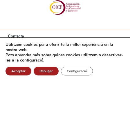
Contacte
Utilitzem cookies per a oferir-te la millor experiència en la
Associació Catalana de Protocol i Relacions Institucionals
nostra web.
Carrer Viladomat 174
08015 Barcelona
Pots aprendre més sobre quines cookies utilitzem o desactivar-
Barcelonès, Catalunya
les a la
configuració
.
93 496 45 07
info@acpri.cat
Acceptar
Rebutjar
Configuració
Més
Socis corporatius
Política de privacitat
Política de cookies
Contacte