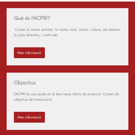
Què és l'ACPRI?
Coneix la nostra activitat, la nostra visió, missió i valors, els estatuts,
la junta directiva, i molt més.
Mes informació
Objectius
L’ACPRI és una ajuda en la teva tasca diària de protocol. Coneix els
objectius de l’associació.
Mes informació