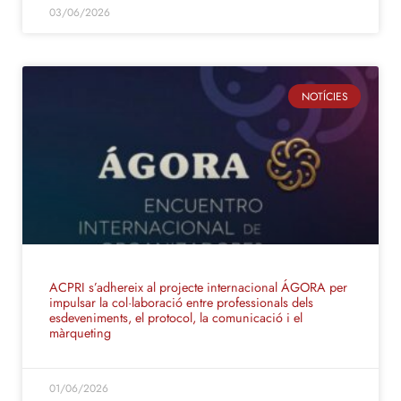
03/06/2026
NOTÍCIES
ACPRI s’adhereix al projecte internacional ÁGORA per
impulsar la col·laboració entre professionals dels
esdeveniments, el protocol, la comunicació i el
màrqueting
01/06/2026