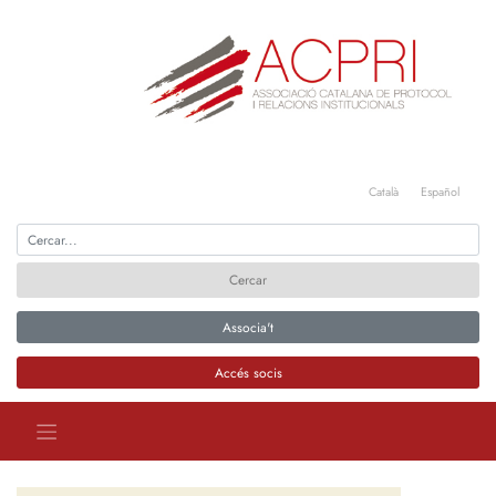
Català
Español
Associa't
Accés socis