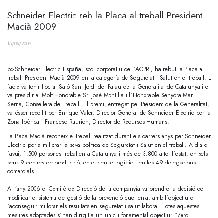
Schneider Electric reb la Placa al treball President
Macià 2009
15/05/2009
p>Schneider Electric España, soci corporatiu de l´ACPRI, ha rebut la Placa al
treball President Macià 2009 en la categoría de Seguretat i Salut en el treball. L
´acte va tenir lloc al Saló Sant Jordi del Palau de la Generalitat de Catalunya i el
va presidir el Molt Honorable Sr. José Montilla i l´Honorable Senyora Mar
Serna, Consellera de Treball. El premi, entregat pel President de la Generalitat,
va ésser recollit per Enrique Valer, Director General de Schneider Electric per la
Zona Ibèrica i Francesc Raurich, Director de Recursos Humans.
La Placa Macià reconeix el treball realitzat durant els darrers anys per Schneider
Electric per a millorar la seva política de Seguretat i Salut en el treball. A dia d
´avui, 1.500 persones treballen a Catalunya i més de 3.800 a tot l´estat; en sels
seus 9 centres de producció, en el centre logístic i en les 49 delegacions
comercials.
A l´any 2006 el Comitè de Direcció de la companyía va prendre la decisió de
modificar el sistema de gestió de la prevenció que tenia, amb l´objectiu d
´aconseguir millorar els resultats en seguretat i salut laboral. Totes aquestes
mesures adoptades s´han dirigit a un unic i fonamental objectiu: “Zero