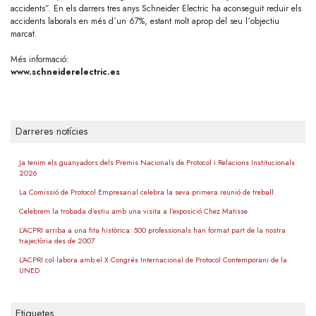
accidents”. En els darrers tres anys Schneider Electric ha aconseguit reduir els
accidents laborals en més d´un 67%, estant molt aprop del seu l´objectiu
marcat.
Més informació:
www.schneiderelectric.es
Darreres notícies
Ja tenim els guanyadors dels Premis Nacionals de Protocol i Relacions Institucionals
2026
La Comissió de Protocol Empresarial celebra la seva primera reunió de treball
Celebrem la trobada d’estiu amb una visita a l’exposició Chez Matisse
L’ACPRI arriba a una fita històrica: 500 professionals han format part de la nostra
trajectòria des de 2007
L’ACPRI col·labora amb el X Congrés Internacional de Protocol Contemporani de la
UNED
Etiquetes