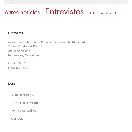
Entrevistes
Altres notícies
Galería audiovisual
Contacte
Associació Catalana de Protocol i Relacions Institucionals
Carrer Viladomat 174
08015 Barcelona
Barcelonès, Catalunya
93 496 45 07
info@acpri.cat
Més
Socis corporatius
Política de privacitat
Política de cookies
Contacte