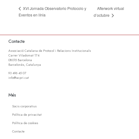
Afterwork virtual
XVI Jornada Observatorio Protocolo y
Eventos en línia
d’octubre
Contacte
Associació Catalana de Protocol i Relacions Institucionals
Carrer Viladomat 174
08015 Barcelona
Barcelonès, Catalunya
93 496 45 07
info@acpri.cat
Més
Socis corporatius
Política de privacitat
Política de cookies
Contacte