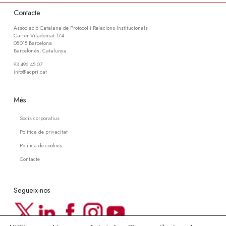
Contacte
Associació Catalana de Protocol i Relacions Institucionals
Carrer Viladomat 174
08015 Barcelona
Barcelonès, Catalunya
93 496 45 07
info@acpri.cat
Més
Socis corporatius
Política de privacitat
Política de cookies
Contacte
Segueix-nos