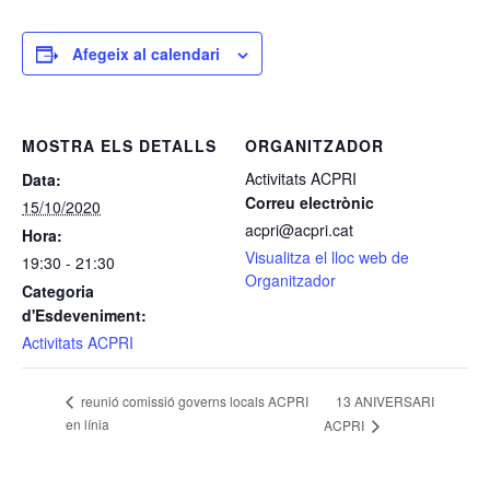
Afegeix al calendari
MOSTRA ELS DETALLS
ORGANITZADOR
Activitats ACPRI
Data:
Correu electrònic
15/10/2020
acpri@acpri.cat
Hora:
Visualitza el lloc web de
19:30 - 21:30
Organitzador
Categoria
d'Esdeveniment:
Activitats ACPRI
13 ANIVERSARI
reunió comissió governs locals ACPRI
en línia
ACPRI