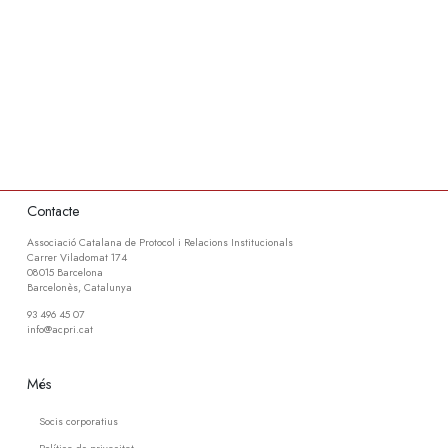
Contacte
Associació Catalana de Protocol i Relacions Institucionals
Carrer Viladomat 174
08015 Barcelona
Barcelonès, Catalunya
93 496 45 07
info@acpri.cat
Més
Socis corporatius