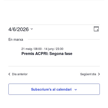
Esdeveniments
Vistes
Nave
4/6/2026
Dia
de
de
del
Selecciona
visua
una
En marxa
naveg
04/06/2026
data.
Esde
21 maig / 08:00
-
14 juny / 23:30
Premis ACPRI: Segona fase
Dia anterior
Següent dia
Subscriure's al calendari