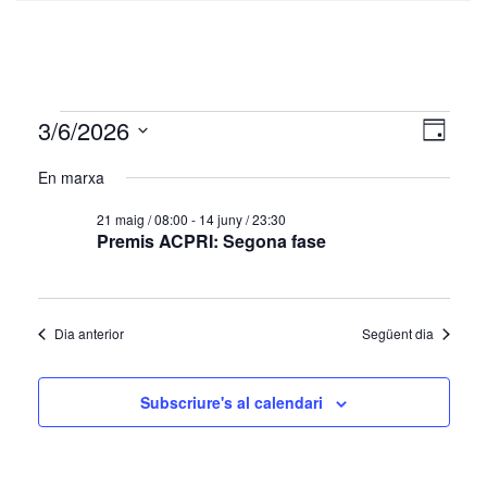
Esdeveniments
Vistes
Nave
3/6/2026
Dia
de
de
del
Selecciona
visua
una
En marxa
naveg
03/06/2026
data.
Esde
21 maig / 08:00
-
14 juny / 23:30
Premis ACPRI: Segona fase
Dia anterior
Següent dia
Subscriure's al calendari