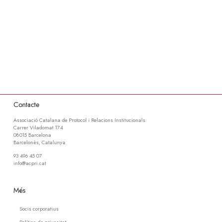
Contacte
Associació Catalana de Protocol i Relacions Institucionals
Carrer Viladomat 174
08015 Barcelona
Barcelonès, Catalunya
93 496 45 07
info@acpri.cat
Més
Socis corporatius