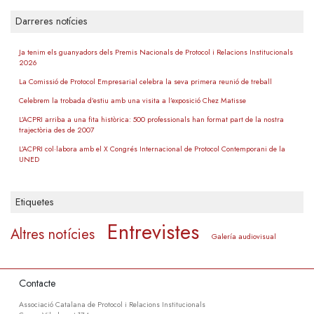
Darreres notícies
Ja tenim els guanyadors dels Premis Nacionals de Protocol i Relacions Institucionals
2026
La Comissió de Protocol Empresarial celebra la seva primera reunió de treball
Celebrem la trobada d’estiu amb una visita a l’exposició Chez Matisse
L’ACPRI arriba a una fita històrica: 500 professionals han format part de la nostra
trajectòria des de 2007
L’ACPRI col·labora amb el X Congrés Internacional de Protocol Contemporani de la
UNED
Etiquetes
Entrevistes
Altres notícies
Galería audiovisual
Contacte
Associació Catalana de Protocol i Relacions Institucionals