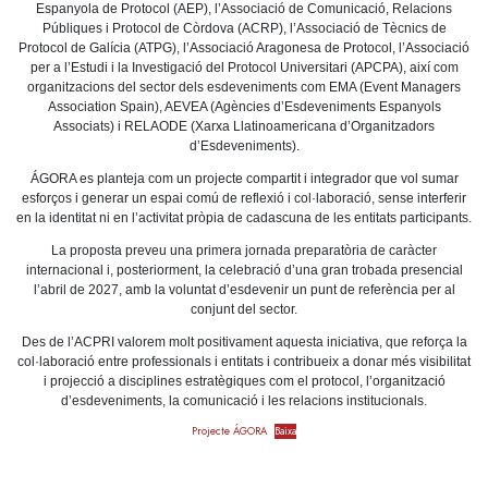
Espanyola de Protocol (AEP), l’Associació de Comunicació, Relacions
Públiques i Protocol de Còrdova (ACRP), l’Associació de Tècnics de
Protocol de Galícia (ATPG), l’Associació Aragonesa de Protocol, l’Associació
per a l’Estudi i la Investigació del Protocol Universitari (APCPA), així com
organitzacions del sector dels esdeveniments com EMA (Event Managers
Association Spain), AEVEA (Agències d’Esdeveniments Espanyols
Associats) i RELAODE (Xarxa Llatinoamericana d’Organitzadors
d’Esdeveniments).
ÁGORA es planteja com un projecte compartit i integrador que vol sumar
esforços i generar un espai comú de reflexió i col·laboració, sense interferir
en la identitat ni en l’activitat pròpia de cadascuna de les entitats participants.
La proposta preveu una primera jornada preparatòria de caràcter
internacional i, posteriorment, la celebració d’una gran trobada presencial
l’abril de 2027, amb la voluntat d’esdevenir un punt de referència per al
conjunt del sector.
Des de l’ACPRI valorem molt positivament aquesta iniciativa, que reforça la
col·laboració entre professionals i entitats i contribueix a donar més visibilitat
i projecció a disciplines estratègiques com el protocol, l’organització
d’esdeveniments, la comunicació i les relacions institucionals.
Projecte ÁGORA
Baixa