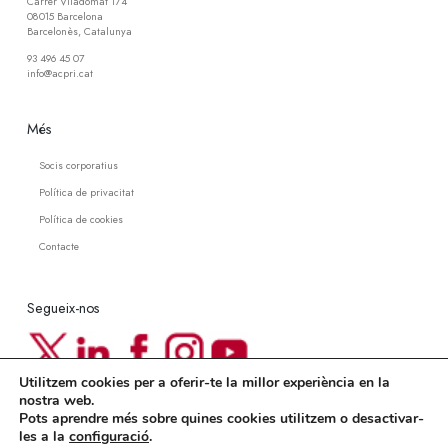
Carrer Viladomat 174
08015 Barcelona
Barcelonès, Catalunya
93 496 45 07
info@acpri.cat
Més
Socis corporatius
Política de privacitat
Política de cookies
Contacte
Segueix-nos
Utilitzem cookies per a oferir-te la millor experiència en la
Newsletter ACPRI
nostra web.
Pots aprendre més sobre quines cookies utilitzem o desactivar-
Subscriu-te a la nostra newsletter
les a la
configuració
.