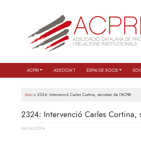
Skip
to
content
ACPRI
ASSOCIA’T
ESPAI DE SOCIS
SOC
Inici
»
2324: Intervenció Carles Cortina, secretari de l’ACPRI
2324: Intervenció Carles Cortina, 
04/06/2014