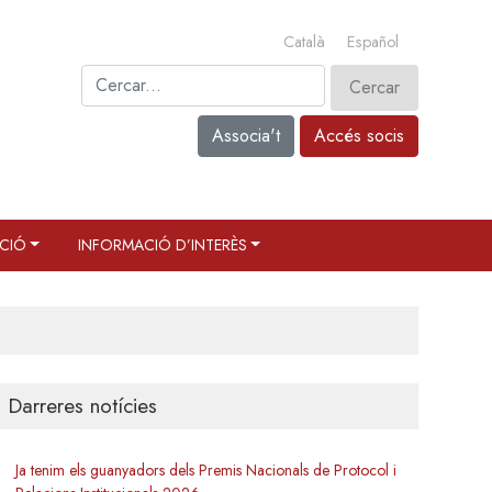
Català
Español
Associa't
Accés socis
CIÓ
INFORMACIÓ D’INTERÈS
Darreres notícies
Ja tenim els guanyadors dels Premis Nacionals de Protocol i