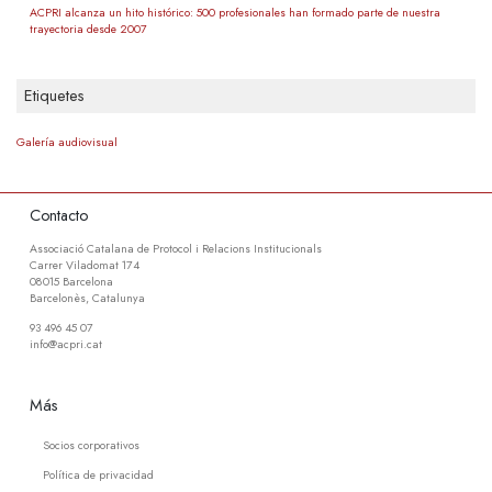
ACPRI alcanza un hito histórico: 500 profesionales han formado parte de nuestra
trayectoria desde 2007
Etiquetes
Galería audiovisual
Contacto
Associació Catalana de Protocol i Relacions Institucionals
Carrer Viladomat 174
08015 Barcelona
Barcelonès, Catalunya
93 496 45 07
info@acpri.cat
Más
Socios corporativos
Política de privacidad