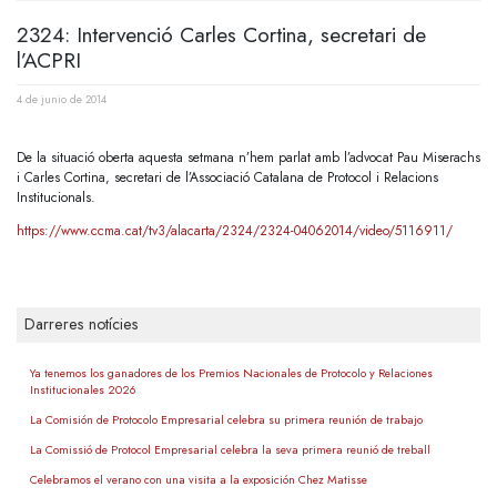
2324: Intervenció Carles Cortina, secretari de
l’ACPRI
4 de junio de 2014
De la situació oberta aquesta setmana n’hem parlat amb l’advocat Pau Miserachs
i Carles Cortina, secretari de l’Associació Catalana de Protocol i Relacions
Institucionals.
https://www.ccma.cat/tv3/alacarta/2324/2324-04062014/video/5116911/
Darreres notícies
Ya tenemos los ganadores de los Premios Nacionales de Protocolo y Relaciones
Institucionales 2026
La Comisión de Protocolo Empresarial celebra su primera reunión de trabajo
La Comissió de Protocol Empresarial celebra la seva primera reunió de treball
Celebramos el verano con una visita a la exposición Chez Matisse