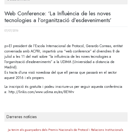
Web Conference: ‘La Influència de les noves
tecnologies a l’organització d’esdeveniments’
07/07/2016
p>El president de l’Escola Internacional de Protocol, Gerardo Correas, entitat
conveniada amb ACPRI, impartirà una “web conference” el divendres 8 de
juliol a les 11 del matí sobre “la influència de les noves tecnologies a
l’organització d’esdeveniments” a la UDIMA (Universidad a distancia de
Madrid).
Es tracta d’una visió novedosa del que ell pensa que passarà en el sector
aquest 2016 i els propers.
La inscripció és gratuïta i podeu inscriure-us per seguir aquesta conferència
a:
http://linkis.com/www.udima.es/es/8EWrv
Darreres notícies
Ja tenim els guanyadors dels Premis Nacionals de Protocol i Relacions Institucionals