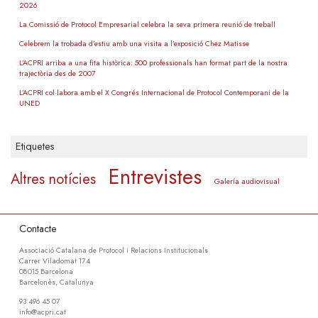
2026
La Comissió de Protocol Empresarial celebra la seva primera reunió de treball
Celebrem la trobada d’estiu amb una visita a l’exposició Chez Matisse
L’ACPRI arriba a una fita històrica: 500 professionals han format part de la nostra
trajectòria des de 2007
L’ACPRI col·labora amb el X Congrés Internacional de Protocol Contemporani de la
UNED
Etiquetes
Entrevistes
Altres notícies
Galería audiovisual
Contacte
Associació Catalana de Protocol i Relacions Institucionals
Carrer Viladomat 174
08015 Barcelona
Barcelonès, Catalunya
93 496 45 07
info@acpri.cat