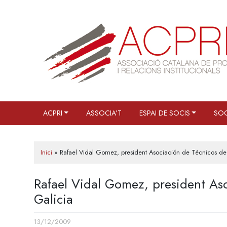
Skip
to
content
ACPRI
ASSOCIA’T
ESPAI DE SOCIS
SOC
Inici
»
Rafael Vidal Gomez, president Asociación de Técnicos de 
Rafael Vidal Gomez, president As
Galicia
13/12/2009