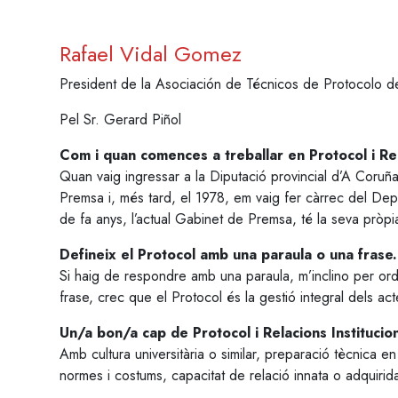
Rafael Vidal Gomez
President de la Asociación de Técnicos de Protocolo de
Pel Sr. Gerard Piñol
Com i quan comences a treballar en Protocol i Rel
Quan vaig ingressar a la Diputació provincial d’A Coruñ
Premsa i, més tard, el 1978, em vaig fer càrrec del Depa
de fa anys, l’actual Gabinet de Premsa, té la seva pròpia
Defineix el Protocol amb una paraula o una frase.
Si haig de respondre amb una paraula, m’inclino per ord
frase, crec que el Protocol és la gestió integral dels ac
Un/a bon/a cap de Protocol i Relacions Instituci
Amb cultura universitària o similar, preparació tècnica e
normes i costums, capacitat de relació innata o adquirida