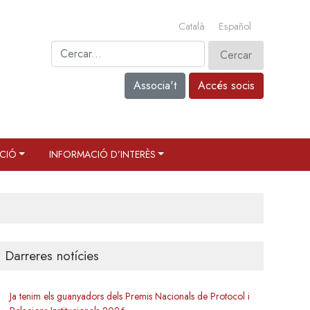
Català
Español
Associa't
Accés socis
CIÓ
INFORMACIÓ D’INTERÈS
Darreres notícies
Ja tenim els guanyadors dels Premis Nacionals de Protocol i