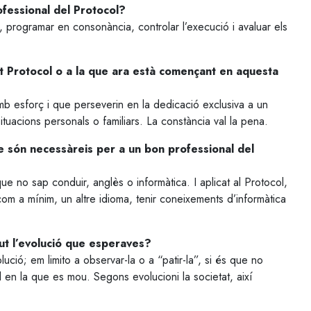
ofessional del Protocol?
s, programar en consonància, controlar l’execució i avaluar els
nt Protocol o a la que ara està començant en aquesta
amb esforç i que perseverin en la dedicació exclusiva a un
situacions personals o familiars. La constància val la pena.
e són necessàreis per a un bon professional del
que no sap conduir, anglès o informàtica. I aplicat al Protocol,
om a mínim, un altre idioma, tenir coneixements d’informàtica
gut l’evolució que esperaves?
ució; em limito a observar-la o a “patir-la”, si és que no
al en la que es mou. Segons evolucioni la societat, així