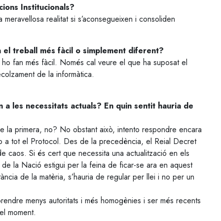
cions Institucionals?
a meravellosa realitat si s’aconsegueixen i consoliden
 el treball més fàcil o simplement diferent?
 ho fan més fàcil. Només cal veure el que ha suposat el
 recolzament de la informàtica.
 a les necessitats actuals? En quin sentit hauria de
 la primera, no? No obstant això, intento respondre encara
o a tot el Protocol. Des de la precedència, el Reial Decret
 caos. Si és cert que necessita una actualització en els
de la Nació estigui per la feina de ficar-se ara en aquest
cia de la matèria, s’hauria de regular per llei i no per un
endre menys autoritats i més homogènies i ser més recents
del moment.