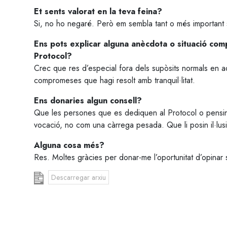
Et sents valorat en la teva feina?
Si, no ho negaré. Però em sembla tant o més important 
Ens pots explicar alguna anècdota o situació com
Protocol?
Crec que res d’especial fora dels supòsits normals en a
compromeses que hagi resolt amb tranquil·litat.
Ens donaries algun consell?
Que les persones que es dediquen al Protocol o pensin
vocació, no com una càrrega pesada. Que li posin il·lusió,
Alguna cosa més?
Res. Moltes gràcies per donar-me l’oportunitat d’opinar
Descarregar arxiu