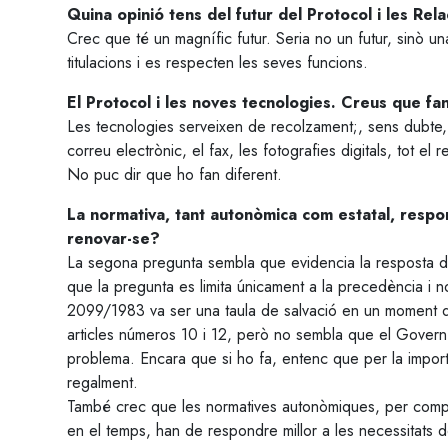
Quina opinió tens del futur del Protocol i les Rela
Crec que té un magnífic futur. Seria no un futur, sinò un
titulacions i es respecten les seves funcions.
El Protocol i les noves tecnologies. Creus que fan
Les tecnologies serveixen de recolzament;, sens dubte,
correu electrònic, el fax, les fotografies digitals, tot el
No puc dir que ho fan diferent.
La normativa, tant autonòmica com estatal, respon
renovar-se?
La segona pregunta sembla que evidencia la resposta de
que la pregunta es limita únicament a la precedència i n
2099/1983 va ser una taula de salvació en un moment de
articles números 10 i 12, però no sembla que el Govern 
problema. Encara que si ho fa, entenc que per la importàn
regalment.
També crec que les normatives autonòmiques, per compr
en el temps, han de respondre millor a les necessitats 