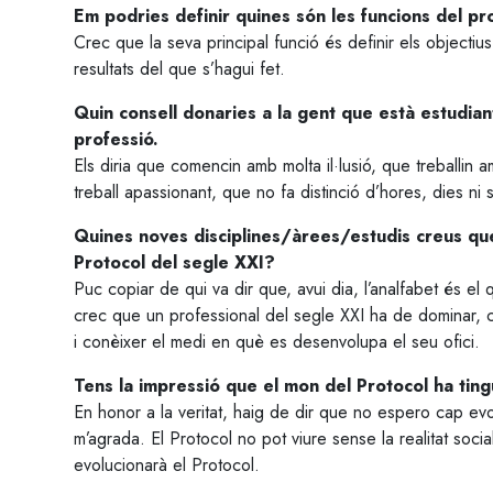
Em podries definir quines són les funcions del pr
Crec que la seva principal funció és definir els objectiu
resultats del que s’hagui fet.
Quin consell donaries a la gent que està estudia
professió.
Els diria que comencin amb molta il·lusió, que treballin 
treball apassionant, que no fa distinció d’hores, dies ni 
Quines noves disciplines/àrees/estudis creus qu
Protocol del segle XXI?
Puc copiar de qui va dir que, avui dia, l’analfabet és el 
crec que un professional del segle XXI ha de dominar, c
i conèixer el medi en què es desenvolupa el seu ofici.
Tens la impressió que el mon del Protocol ha tin
En honor a la veritat, haig de dir que no espero cap evol
m’agrada. El Protocol no pot viure sense la realitat soci
evolucionarà el Protocol.