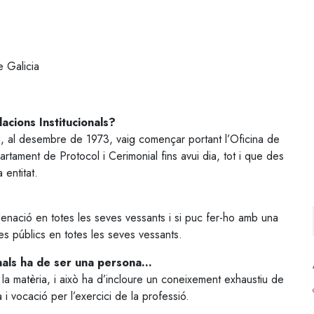
 Galicia
acions Institucionals?
a, al desembre de 1973, vaig començar portant l’Oficina de
rtament de Protocol i Cerimonial fins avui dia, tot i que des
 entitat.
enació en totes les seves vessants i si puc fer-ho amb una
tes públics en totes les seves vessants.
onals ha de ser una persona…
n la matèria, i això ha d’incloure un coneixement exhaustiu de
 i vocació per l’exercici de la professió.