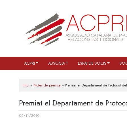
Skip
to
content
ACPRI
ASSOCIA’T
ESPAI DE SOCIS
SOC
Inici
»
Notes de premsa
»
Premiat el Departament de Protocol de
Premiat el Departament de Protoc
06/11/2010