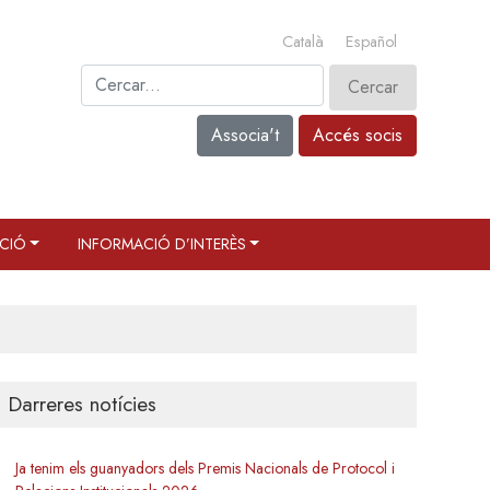
Català
Español
Associa't
Accés socis
CIÓ
INFORMACIÓ D’INTERÈS
Darreres notícies
Ja tenim els guanyadors dels Premis Nacionals de Protocol i