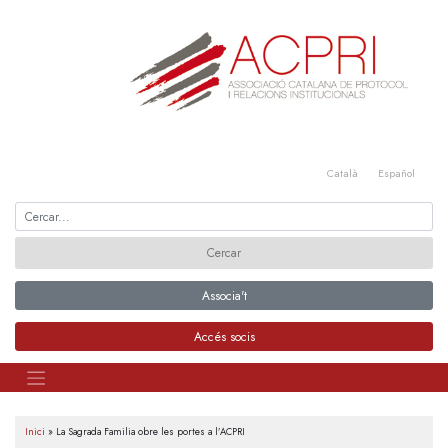
Skip
to
content
Català
Español
Associa't
Accés socis
Inici
»
La Sagrada Familia obre les portes a l’ACPRI