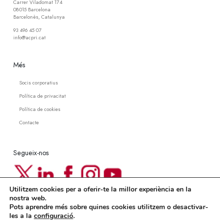
Carrer Viladomat 174
08015 Barcelona
Barcelonès, Catalunya
93 496 45 07
info@acpri.cat
Més
Socis corporatius
Política de privacitat
Política de cookies
Contacte
Segueix-nos
Utilitzem cookies per a oferir-te la millor experiència en la
Newsletter ACPRI
nostra web.
Pots aprendre més sobre quines cookies utilitzem o desactivar-
Subscriu-te a la nostra newsletter
les a la
configuració
.