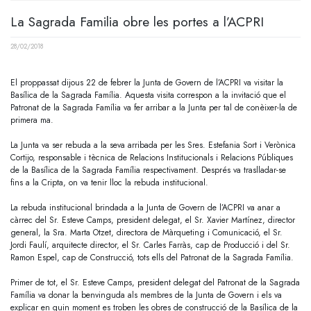
La Sagrada Familia obre les portes a l’ACPRI
28/02/2018
El proppassat dijous 22 de febrer la Junta de Govern de l’ACPRI va visitar la
Basílica de la Sagrada Família. Aquesta visita correspon a la invitació que el
Patronat de la Sagrada Família va fer arribar a la Junta per tal de conèixer-la de
primera ma.
La Junta va ser rebuda a la seva arribada per les Sres. Estefania Sort i Verònica
Cortijo, responsable i tècnica de Relacions Institucionals i Relacions Públiques
de la Basílica de la Sagrada Família respectivament. Després va traslladar-se
fins a la Cripta, on va tenir lloc la rebuda institucional.
La rebuda institucional brindada a la Junta de Govern de l’ACPRI va anar a
càrrec del Sr. Esteve Camps, president delegat, el Sr. Xavier Martínez, director
general, la Sra. Marta Otzet, directora de Màrqueting i Comunicació, el Sr.
Jordi Faulí, arquitecte director, el Sr. Carles Farràs, cap de Producció i del Sr.
Ramon Espel, cap de Construcció, tots ells del Patronat de la Sagrada Família.
Primer de tot, el Sr. Esteve Camps, president delegat del Patronat de la Sagrada
Família va donar la benvinguda als membres de la Junta de Govern i els va
explicar en quin moment es troben les obres de construcció de la Basílica de la