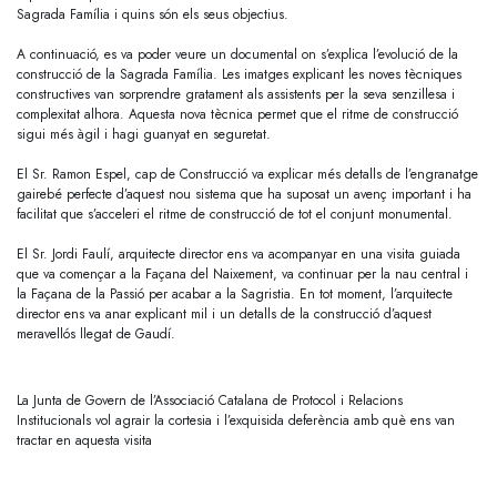
Sagrada Família i quins són els seus objectius.
A continuació, es va poder veure un documental on s’explica l’evolució de la
construcció de la Sagrada Família. Les imatges explicant les noves tècniques
constructives van sorprendre gratament als assistents per la seva senzillesa i
complexitat alhora. Aquesta nova tècnica permet que el ritme de construcció
sigui més àgil i hagi guanyat en seguretat.
El Sr. Ramon Espel, cap de Construcció va explicar més detalls de l’engranatge
gairebé perfecte d’aquest nou sistema que ha suposat un avenç important i ha
facilitat que s’acceleri el ritme de construcció de tot el conjunt monumental.
El Sr. Jordi Faulí, arquitecte director ens va acompanyar en una visita guiada
que va començar a la Façana del Naixement, va continuar per la nau central i
la Façana de la Passió per acabar a la Sagristia. En tot moment, l’arquitecte
director ens va anar explicant mil i un detalls de la construcció d’aquest
meravellós llegat de Gaudí.
La Junta de Govern de l’Associació Catalana de Protocol i Relacions
Institucionals vol agrair la cortesia i l’exquisida deferència amb què ens van
tractar en aquesta visita