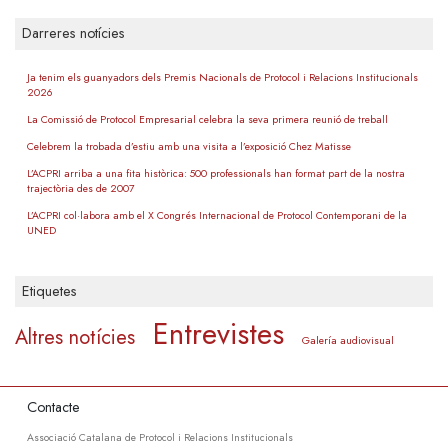
Darreres notícies
Ja tenim els guanyadors dels Premis Nacionals de Protocol i Relacions Institucionals
2026
La Comissió de Protocol Empresarial celebra la seva primera reunió de treball
Celebrem la trobada d’estiu amb una visita a l’exposició Chez Matisse
L’ACPRI arriba a una fita històrica: 500 professionals han format part de la nostra
trajectòria des de 2007
L’ACPRI col·labora amb el X Congrés Internacional de Protocol Contemporani de la
UNED
Etiquetes
Entrevistes
Altres notícies
Galería audiovisual
Contacte
Associació Catalana de Protocol i Relacions Institucionals