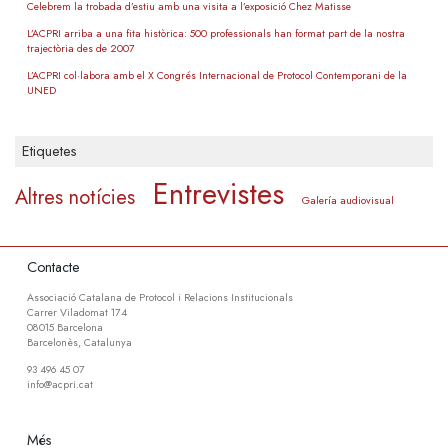
Celebrem la trobada d’estiu amb una visita a l’exposició Chez Matisse
L’ACPRI arriba a una fita històrica: 500 professionals han format part de la nostra
trajectòria des de 2007
L’ACPRI col·labora amb el X Congrés Internacional de Protocol Contemporani de la
UNED
Etiquetes
Entrevistes
Altres notícies
Galería audiovisual
Contacte
Associació Catalana de Protocol i Relacions Institucionals
Carrer Viladomat 174
08015 Barcelona
Barcelonès, Catalunya
93 496 45 07
info@acpri.cat
Més