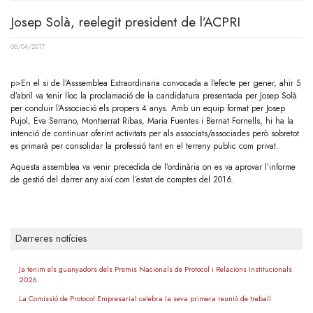
Josep Solà, reelegit president de l’ACPRI
06/04/2017
p>En el si de l’Asssemblea Extraordinaria convocada a l’efecte per gener, ahir 5
d’abril va tenir lloc la proclamació de la candidatura presentada per Josep Solà
per conduir l’Associació els propers 4 anys. Amb un equip format per Josep
Pujol, Eva Serrano, Montserrat Ribas, Maria Fuentes i Bernat Fornells, hi ha la
intenció de continuar oferint activitats per als associats/associades però sobretot
es primarà per consolidar la professió tant en el terreny public com privat.
Aquesta assemblea va venir precedida de l’ordinària on es va aprovar l’informe
de gestió del darrer any així com l’estat de comptes del 2016.
Darreres notícies
Ja tenim els guanyadors dels Premis Nacionals de Protocol i Relacions Institucionals
2026
La Comissió de Protocol Empresarial celebra la seva primera reunió de treball