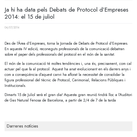
Ja hi ha data pels Debats de Protocol d’Empreses
2014: el 15 de juliol
04/07/2014
Des de l’Àrea d’Empreses, torna la Jornada de Debats de Protocol d’Empreses.
En aquesta IV edició, reconeguts professionals de la comunicació debatran
sobre el paper dels professionals del protocol en el món de la sanitat.
El món de la comunicació té moltes tendències i, una és, precisament, com cal
actuar pel que fa al protocol. Aquest ha anat evolucionant en els darrers anys i
com a conseqüència d’aquest canvi ha aflorat la necessitat de consolidar la
figura professional del tècnic de Protocol, Cerimonial, Relacions Públiques i
Institucionals.
Dimarts 15 de Juliol serà el gran dia! Aquesta gran reunió tindrà lloc a l’Auditori
de Gas Natural Fenosa de Barcelona, a partir de 2/4 de 7 de la tarda
Darreres notícies