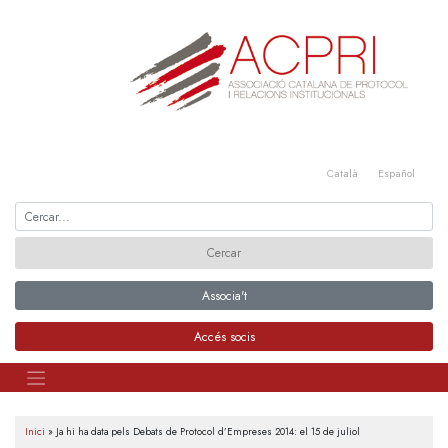
Skip
to
content
Català
Español
Associa't
Accés socis
Inici
»
Ja hi ha data pels Debats de Protocol d’Empreses 2014: el 15 de juliol