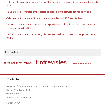
Ja tenim els guanyadors dels Premis Nacionals de Protocol i Relacions Institucionals
2026
La Comissió de Protocol Empresarial celebra la seva primera reunió de treball
Celebrem la trobada d’estiu amb una visita a l’exposició Chez Matisse
L’ACPRI arriba a una fita històrica: 500 professionals han format part de la nostra
trajectòria des de 2007
L’ACPRI col·labora amb el X Congrés Internacional de Protocol Contemporani de la
UNED
Etiquetes
Entrevistes
Altres notícies
Galería audiovisual
Contacte
Associació Catalana de Protocol i Relacions Institucionals
Carrer Viladomat 174
08015 Barcelona
Barcelonès, Catalunya
93 496 45 07