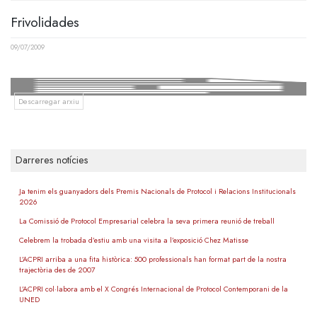
Frivolidades
09/07/2009
Descarregar arxiu
Darreres notícies
Ja tenim els guanyadors dels Premis Nacionals de Protocol i Relacions Institucionals
2026
La Comissió de Protocol Empresarial celebra la seva primera reunió de treball
Celebrem la trobada d’estiu amb una visita a l’exposició Chez Matisse
L’ACPRI arriba a una fita històrica: 500 professionals han format part de la nostra
trajectòria des de 2007
L’ACPRI col·labora amb el X Congrés Internacional de Protocol Contemporani de la
UNED