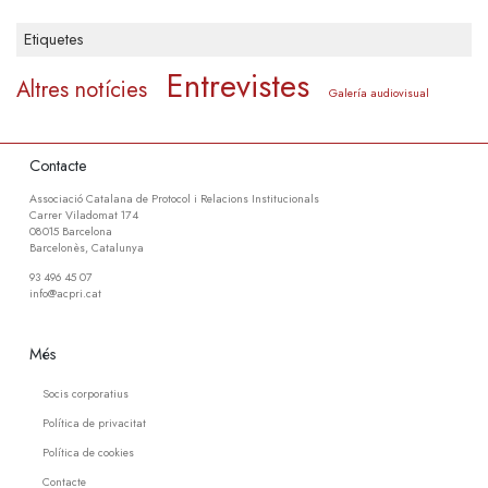
Etiquetes
Entrevistes
Altres notícies
Galería audiovisual
Contacte
Associació Catalana de Protocol i Relacions Institucionals
Carrer Viladomat 174
08015 Barcelona
Barcelonès, Catalunya
93 496 45 07
info@acpri.cat
Més
Socis corporatius
Política de privacitat
Política de cookies
Contacte