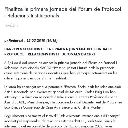
Finalitza la primera jornada del Fòrum de Protocol
i Relacions Institucionals
12/03/2010
p>
Redacció . 12-03-2010 (19.15)
DARRERES SESSIONS DE LA PRIMERA JORNADA DEL FÒRUM DE
PROTOCOL I RELACIONS INSTITUCIONALS D’ACPRI
A 1/4 de 8 del vespre ha acabat la primera jornada del Fòrum de Protocol i
Relacions Institucionals d’ACPRI "Present, passat i futur" amb la presència
d’una setantena de persones inscrites i que han participat activament en les
diferents ponències que s’hi han realitzat.
La tarda ha començat amb la ponència "Protocol Social amb les relacions amb
Àsia", moderada per l’exdirector general de Majorica, Carles Puig i on han
intervingut la directora associada d’Admissions i Carreres Professionals per a
Àsia d’ESADE, Mary Granger, i la coordinadora del Departament de Programes
Econòmics i Cooperació de Casa Àsia Barcelona, Cristina Montiel.
Seguidament s’ha tractat el tema d’"Esdeveniments Internacionals d’Espanya"
moderat pel responsabel de relacions externes d’UFEC, Jordi Sans i amb la
intervenció del responsable de protocol de l’Expo Saragossa 2008, Javier