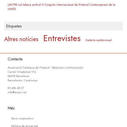
L’ACPRI col·labora amb el X Congrés Internacional de Protocol Contemporani de la
UNED
Etiquetes
Entrevistes
Altres notícies
Galería audiovisual
Contacte
Associació Catalana de Protocol i Relacions Institucionals
Carrer Viladomat 174
08015 Barcelona
Barcelonès, Catalunya
93 496 45 07
info@acpri.cat
Més
Socis corporatius
Política de privacitat