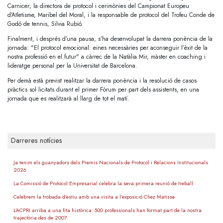
Carnicer; la directora de protocol i cerimònies del Campionat Europeu
d’Atletisme, Maribel del Moral, i la responsable de protocol del Trofeu Conde de
Godó de tennis, Silvia Rubió.
Finalment, i després d’una pausa, s’ha desenvolupat la darrera ponència de la
jornada: "El protocol emocional: eines necessàries per aconseguir l’èxit de la
nostra professió en el futur" a càrrec de la Natàlia Mir, màster en coaching i
lideratge personal per la Universitat de Barcelona.
Per demà està previst realitzar la darrera ponència i la resolució de casos
pràctics sol·licitats durant el primer Fòrum per part dels assistents, en una
jornada que es realitzarà al llarg de tot el matí.
Darreres notícies
Ja tenim els guanyadors dels Premis Nacionals de Protocol i Relacions Institucionals
2026
La Comissió de Protocol Empresarial celebra la seva primera reunió de treball
Celebrem la trobada d’estiu amb una visita a l’exposició Chez Matisse
L’ACPRI arriba a una fita històrica: 500 professionals han format part de la nostra
trajectòria des de 2007