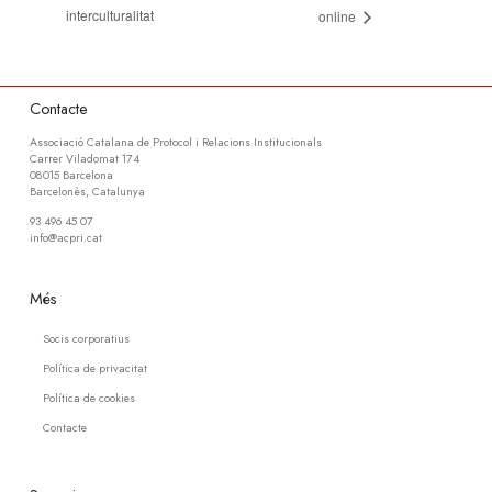
interculturalitat
online
Contacte
Associació Catalana de Protocol i Relacions Institucionals
Carrer Viladomat 174
08015 Barcelona
Barcelonès, Catalunya
93 496 45 07
info@acpri.cat
Més
Socis corporatius
Política de privacitat
Política de cookies
Contacte