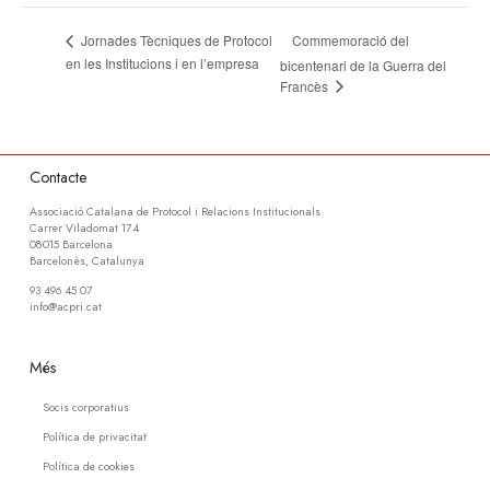
Commemoració del
Jornades Tècniques de Protocol
en les Institucions i en l’empresa
bicentenari de la Guerra del
Francès
Contacte
Associació Catalana de Protocol i Relacions Institucionals
Carrer Viladomat 174
08015 Barcelona
Barcelonès, Catalunya
93 496 45 07
info@acpri.cat
Més
Socis corporatius
Política de privacitat
Política de cookies