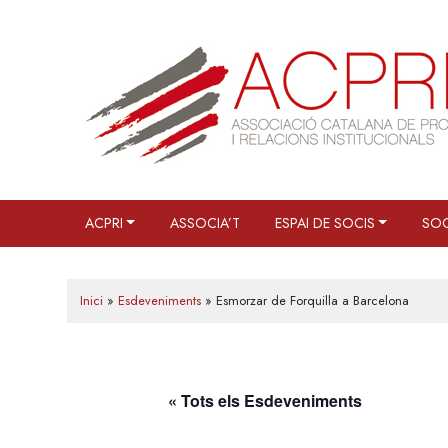
Skip
to
content
ACPRI
ASSOCIA’T
ESPAI DE SOCIS
SOC
Inici
»
Esdeveniments
»
Esmorzar de Forquilla a Barcelona
« Tots els Esdeveniments