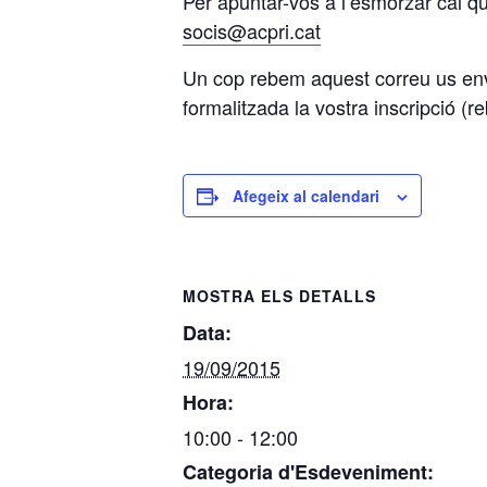
Per apuntar-vos a l’esmorzar cal q
socis@acpri.cat
Un cop rebem aquest correu us env
formalitzada la vostra inscripció (
Afegeix al calendari
MOSTRA ELS DETALLS
Data:
19/09/2015
Hora:
10:00 - 12:00
Categoria d'Esdeveniment: