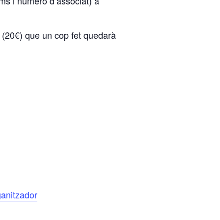
ms i número d’associat) a
(20€) que un cop fet quedarà
ganitzador