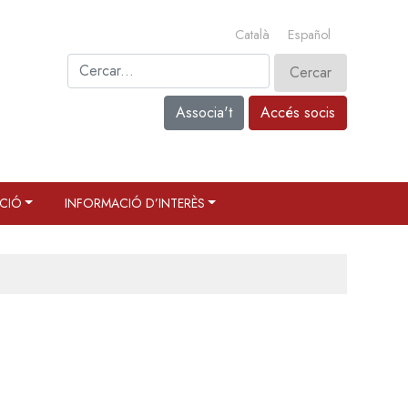
Català
Español
Associa't
Accés socis
CIÓ
INFORMACIÓ D’INTERÈS