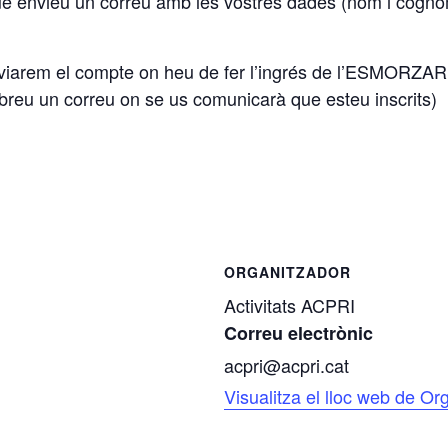
ue envieu un correu amb les vostres dades (nom i cogno
iarem el compte on heu de fer l’ingrés de l’ESMORZAR 
rebreu un correu on se us comunicarà que esteu inscrits)
ORGANITZADOR
Activitats ACPRI
Correu electrònic
acpri@acpri.cat
Visualitza el lloc web de Or