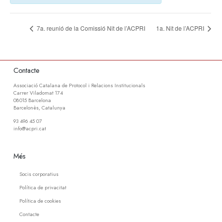
7a. reunió de la Comissió Nit de l’ACPRI
1a. Nit de l’ACPRI
Contacte
Associació Catalana de Protocol i Relacions Institucionals
Carrer Viladomat 174
08015 Barcelona
Barcelonès, Catalunya
93 496 45 07
info@acpri.cat
Més
Socis corporatius
Política de privacitat
Política de cookies
Contacte