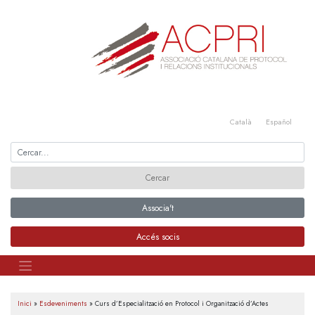
Skip
to
content
Català
Español
Associa't
Accés socis
Inici
»
Esdeveniments
»
Curs d’Especialització en Protocol i Organització d’Actes