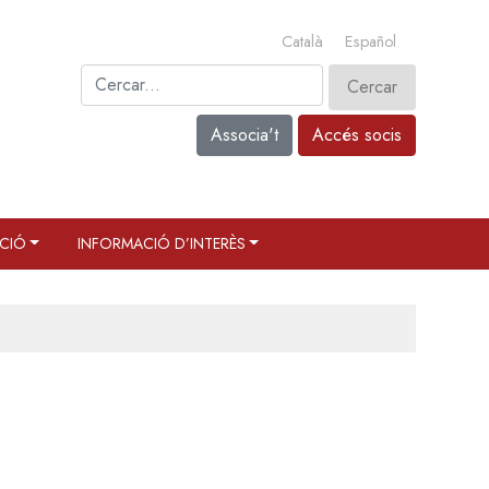
Català
Español
Associa't
Accés socis
CIÓ
INFORMACIÓ D’INTERÈS