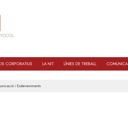
IS CORPORATIUS
LA NIT
LÍNIES DE TREBALL
COMUNICA
municació i Esdeveniments