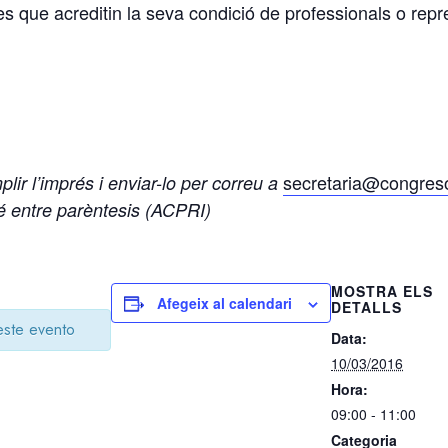
es que acreditin la seva condició de professionals o rep
secretaria@congres
ir l’imprés i enviar-lo per correu a
é entre parèntesis (ACPRI)
MOSTRA ELS
Afegeix al calendari
DETALLS
este evento
Data:
10/03/2016
Hora:
09:00 - 11:00
Categoria