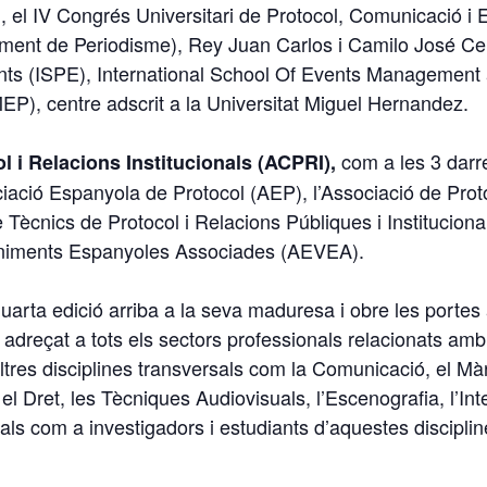
 el IV Congrés Universitari de Protocol, Comunicació i
ent de Periodisme), Rey Juan Carlos i Camilo José Cela,
ents (ISPE), International School Of Events Managemen
IMEP), centre adscrit a la Universitat Miguel Hernandez.
com a les 3 darre
l i Relacions Institucionals (ACPRI),
iació Espanyola de Protocol (AEP), l’Associació de Pro
de Tècnics de Protocol i Relacions Públiques i Institucion
eniments Espanyoles Associades (AEVEA).
rta edició arriba a la seva maduresa i obre les portes
 adreçat a tots els sectors professionals relacionats amb e
res disciplines transversals com la Comunicació, el Màrqu
l Dret, les Tècniques Audiovisuals, l’Escenografia, l’Int
nals com a investigadors i estudiants d’aquestes disciplin