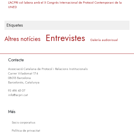
L’ACPRI col·labora amb el X Congrés Internacional de Protocol Contemporani de la
UNED
Etiquetes
Entrevistes
Altres notícies
Galería audiovisual
Contacte
Associació Catalana de Protocol i Relacions Institucionals
Carrer Viladomat 174
08015 Barcelona
Barcelonès, Catalunya
93 496 45 07
info@acpri.cat
Més
Socis corporatius
Política de privacitat