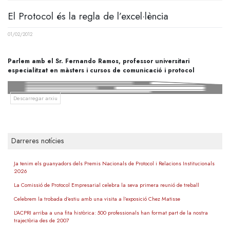
El Protocol és la regla de l’excel·lència
01/02/2012
Parlem amb el Sr. Fernando Ramos, professor universitari
especialitzat en màsters i cursos de comunicació i protocol
Descarregar arxiu
Darreres notícies
Ja tenim els guanyadors dels Premis Nacionals de Protocol i Relacions Institucionals
2026
La Comissió de Protocol Empresarial celebra la seva primera reunió de treball
Celebrem la trobada d’estiu amb una visita a l’exposició Chez Matisse
L’ACPRI arriba a una fita històrica: 500 professionals han format part de la nostra
trajectòria des de 2007