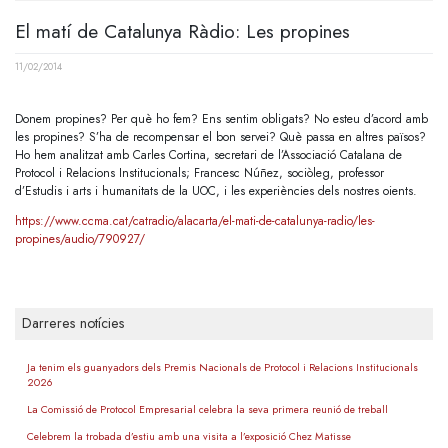
El matí de Catalunya Ràdio: Les propines
11/02/2014
Donem propines? Per què ho fem? Ens sentim obligats? No esteu d’acord amb
les propines? S’ha de recompensar el bon servei? Què passa en altres països?
Ho hem analitzat amb Carles Cortina, secretari de l’Associació Catalana de
Protocol i Relacions Institucionals; Francesc Núñez, sociòleg, professor
d’Estudis i arts i humanitats de la UOC, i les experiències dels nostres oients.
https://www.ccma.cat/catradio/alacarta/el-mati-de-catalunya-radio/les-
propines/audio/790927/
Darreres notícies
Ja tenim els guanyadors dels Premis Nacionals de Protocol i Relacions Institucionals
2026
La Comissió de Protocol Empresarial celebra la seva primera reunió de treball
Celebrem la trobada d’estiu amb una visita a l’exposició Chez Matisse