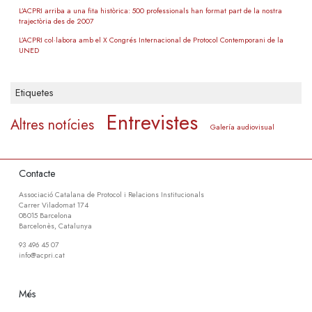
L’ACPRI arriba a una fita històrica: 500 professionals han format part de la nostra
trajectòria des de 2007
L’ACPRI col·labora amb el X Congrés Internacional de Protocol Contemporani de la
UNED
Etiquetes
Entrevistes
Altres notícies
Galería audiovisual
Contacte
Associació Catalana de Protocol i Relacions Institucionals
Carrer Viladomat 174
08015 Barcelona
Barcelonès, Catalunya
93 496 45 07
info@acpri.cat
Més