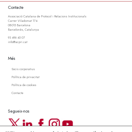
Contacte
Associació Catalana de Protocol i Relacions Institucionals
Carrer Viladomat 174
08015 Barcelona
Barcelonès, Catalunya
93 496 45 07
info@acpri.cat
Més
Socis corporatius
Política de privacitat
Política de cookies
Contacte
Segueix-nos