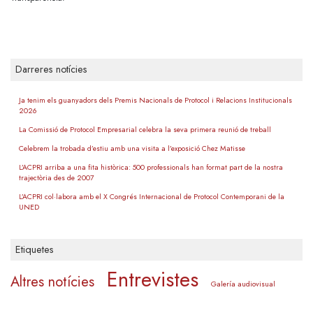
Darreres notícies
Ja tenim els guanyadors dels Premis Nacionals de Protocol i Relacions Institucionals
2026
La Comissió de Protocol Empresarial celebra la seva primera reunió de treball
Celebrem la trobada d’estiu amb una visita a l’exposició Chez Matisse
L’ACPRI arriba a una fita històrica: 500 professionals han format part de la nostra
trajectòria des de 2007
L’ACPRI col·labora amb el X Congrés Internacional de Protocol Contemporani de la
UNED
Etiquetes
Entrevistes
Altres notícies
Galería audiovisual