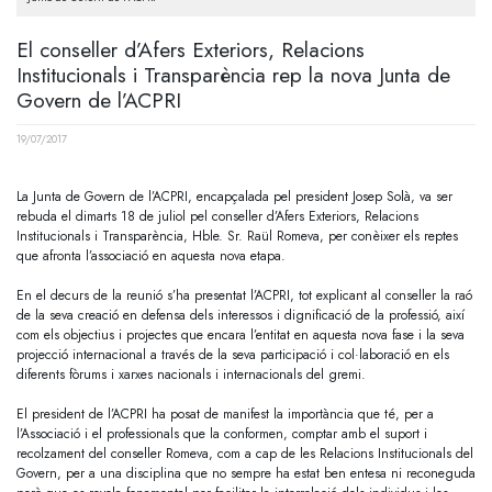
El conseller d’Afers Exteriors, Relacions
Institucionals i Transparència rep la nova Junta de
Govern de l’ACPRI
19/07/2017
La Junta de Govern de l’ACPRI, encapçalada pel president Josep Solà, va ser
rebuda el dimarts 18 de juliol pel conseller d’Afers Exteriors, Relacions
Institucionals i Transparència, Hble. Sr. Raül Romeva, per conèixer els reptes
que afronta l’associació en aquesta nova etapa.
En el decurs de la reunió s’ha presentat l’ACPRI, tot explicant al conseller la raó
de la seva creació en defensa dels interessos i dignificació de la professió, així
com els objectius i projectes que encara l’entitat en aquesta nova fase i la seva
projecció internacional a través de la seva participació i col·laboració en els
diferents fòrums i xarxes nacionals i internacionals del gremi.
El president de l’ACPRI ha posat de manifest la importància que té, per a
l’Associació i el professionals que la conformen, comptar amb el suport i
recolzament del conseller Romeva, com a cap de les Relacions Institucionals del
Govern, per a una disciplina que no sempre ha estat ben entesa ni reconeguda