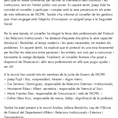
però que es revela fonamental per facilitar la interrelació dels individus i les
institucions, tant en l’àmbit públic com privat. En aquest sentit, Josep Solà ha
convidat al conseller a participar i comptar amb la seva presència en els actes
de més rellevància de l’ACPRI. També s’ha informat al conseller de les gestions
que s’han engegat amb l’objectiu d’incorporar un epígraf propi a la Seguretat
Social.
Per la seva banda, el conseller ha elogiat la feina dels professionals del Protocol
i les Relacions Institucionals i ha destacat d’aquesta disciplina la seva capacitat
d’evolució i flexibilitat, al temps moderns i les seves necessitats, tot resolem els
problemes. En aquest sentit, ha explicat que el protocol és una eina fonamental
per facilitar les relacions entre persones i les entitats, així com per a comunicar i
transmetre la imatge desitjada. Finalment, el conseller Romeva s’ha posat a
disposició de l’Associació i dels seus professionals en allò que pugui ajudar i
ser útil.
A la reunió han assistit tots els membres de la Junta de Govern de l’ACPRI:
– Josep Pujol i Ros, vicepresident, tresorer i règim intern;
– Eva Serrano i Domínguez, responsable de Relacions Externes i Institucionals;
– Montserrat Ribas i Albert, secretària i responsable de l’atenció al Soci;
– María Fuentes Díaz, responsable de Comunicació i web de l’ACPRI; i
– Esther Otero Ruiz, responsable de marca, lobby i dignificació de la professió.
També ha estat present a la reunió Andreu Lallana Bendicho, cap de l’Oficina
de Protocol del Departament d’Afers i Relacions Institucionals i Exteriors i
Transparència.