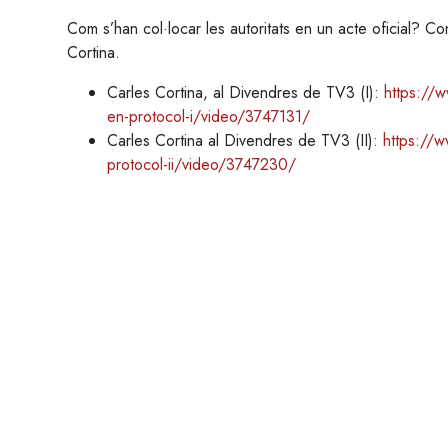
Com s’han col·locar les autoritats en un acte oficial? Co
Cortina.
Carles Cortina, al Divendres de TV3 (I):
https://w
en-protocol-i/video/3747131/
Carles Cortina al Divendres de TV3 (II):
https://w
protocol-ii/video/3747230/