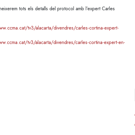
neixerem tots els detalls del protocol amb l’expert Carles
ww.ccma.cat/tv3/alacarta/divendres/carles-cortina-expert-
ww.ccma.cat/tv3/alacarta/divendres/carles-cortina-expert-en-