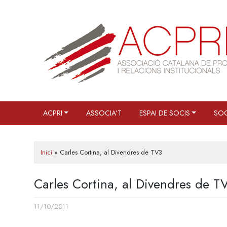
Skip
to
content
ACPRI
ASSOCIA’T
ESPAI DE SOCIS
SOC
Inici
»
Carles Cortina, al Divendres de TV3
Carles Cortina, al Divendres de T
11/10/2011