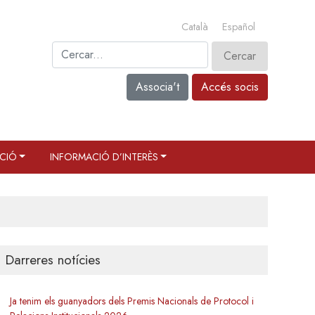
Català
Español
Associa't
Accés socis
CIÓ
INFORMACIÓ D’INTERÈS
Darreres notícies
Ja tenim els guanyadors dels Premis Nacionals de Protocol i