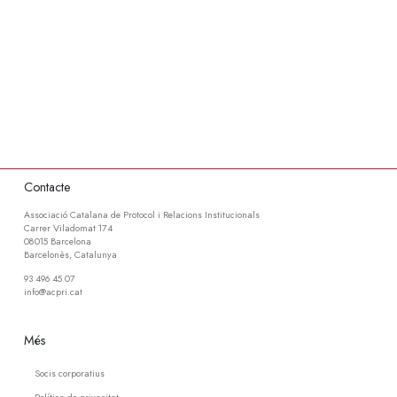
Contacte
Associació Catalana de Protocol i Relacions Institucionals
Carrer Viladomat 174
08015 Barcelona
Barcelonès, Catalunya
93 496 45 07
info@acpri.cat
Més
Socis corporatius