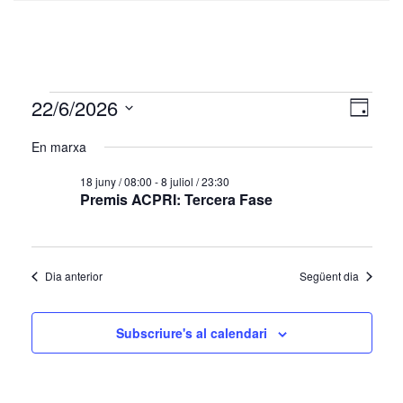
Esdeveniments
Vistes
Nave
22/6/2026
Dia
de
de
del
Selecciona
visua
una
En marxa
naveg
22/06/2026
data.
Esde
18 juny / 08:00
-
8 juliol / 23:30
Premis ACPRI: Tercera Fase
Dia anterior
Següent dia
Subscriure's al calendari