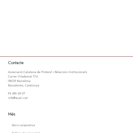
Contacte
Associació Catalana de Protocol i Relacions Institucionals
Carrer Viladomat 174
08015 Barcelona
Barcelonès, Catalunya
93 496 45 07
info@acpri.cat
Més
Socis corporatius