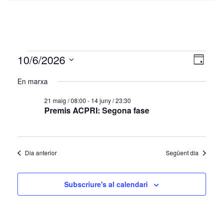
Esdeveniments
Vistes
Nave
10/6/2026
Dia
de
de
del
Selecciona
visua
una
En marxa
naveg
10/06/2026
data.
Esde
21 maig / 08:00
-
14 juny / 23:30
Premis ACPRI: Segona fase
Dia anterior
Següent dia
Subscriure's al calendari