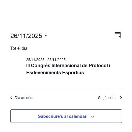
Esdeveniments
Vistes
Nave
26/11/2025
Dia
de
de
del
Selecciona
visua
una
Tot el dia
naveg
26/11/2025
data.
Esde
25/11/2025
-
28/11/2025
III Congrés Internacional de Protocol i
Esdeveniments Esportius
Dia anterior
Següent dia
Subscriure's al calendari