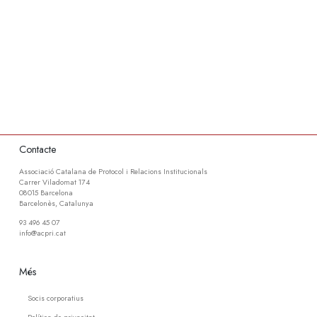
Contacte
Associació Catalana de Protocol i Relacions Institucionals
Carrer Viladomat 174
08015 Barcelona
Barcelonès, Catalunya
93 496 45 07
info@acpri.cat
Més
Socis corporatius