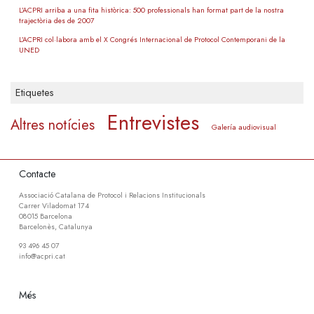
L’ACPRI arriba a una fita històrica: 500 professionals han format part de la nostra
trajectòria des de 2007
L’ACPRI col·labora amb el X Congrés Internacional de Protocol Contemporani de la
UNED
Etiquetes
Entrevistes
Altres notícies
Galería audiovisual
Contacte
Associació Catalana de Protocol i Relacions Institucionals
Carrer Viladomat 174
08015 Barcelona
Barcelonès, Catalunya
93 496 45 07
info@acpri.cat
Més