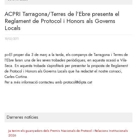
ACPRI Tarragona/Terres de l’Ebre presenta el
Reglament de Protocol i Honors als Governs
Locals
19/02/2011
p>El proper dia 3 de març a la tarda, els companys de Tarragona i Terres de
l’Ebre faran una de les seves trobades periòdiques, en aquesta ocasió a Vila-
Seca. En aquesta trobada s’aprofitarà per presentar la proposta de Reglament
de Protocol i Honors als Governs Locals que ha redactat el nostre consoci,
Carles Cortina.
Per a més informació contacteu amb
protocol@dipta.cat
Darreres notícies
Ja tenim els guanyadors dels Premis Nacionals de Protocol i Relacions Institucionals
2026