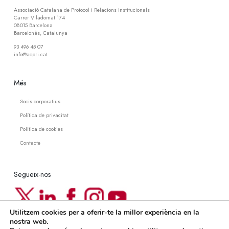
Associació Catalana de Protocol i Relacions Institucionals
Carrer Viladomat 174
08015 Barcelona
Barcelonès, Catalunya
93 496 45 07
info@acpri.cat
Més
Socis corporatius
Política de privacitat
Política de cookies
Contacte
Segueix-nos
Utilitzem cookies per a oferir-te la millor experiència en la
Newsletter ACPRI
nostra web.