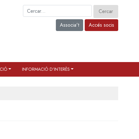
Associa't
Accés socis
CIÓ
INFORMACIÓ D’INTERÈS