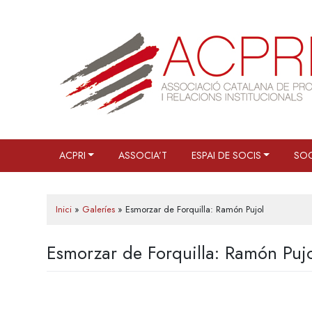
Skip
to
content
ACPRI
ASSOCIA’T
ESPAI DE SOCIS
SOC
Inici
»
Galeríes
»
Esmorzar de Forquilla: Ramón Pujol
Esmorzar de Forquilla: Ramón Puj