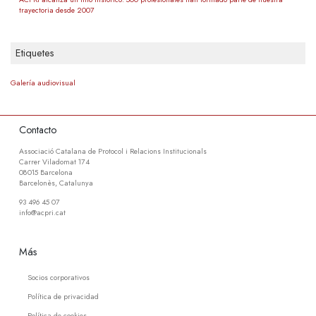
trayectoria desde 2007
Etiquetes
Galería audiovisual
Contacto
Associació Catalana de Protocol i Relacions Institucionals
Carrer Viladomat 174
08015 Barcelona
Barcelonès, Catalunya
93 496 45 07
info@acpri.cat
Más
Socios corporativos
Política de privacidad
Política de cookies