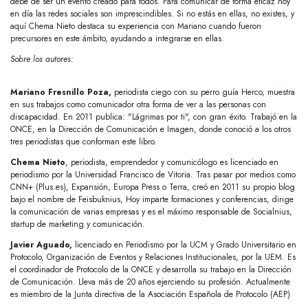
debe de ser un evento creado para todos. Para comunicar de forma eficaz hoy
en día las redes sociales son imprescindibles. Si no estás en ellas, no existes, y
aquí Chema Nieto destaca su experiencia con Mariano cuando fueron
precursores en este ámbito, ayudando a integrarse en ellas.
Sobre los autores
:
Mariano Fresnillo Poza,
periodista ciego con su perro guía Herco, muestra
en sus trabajos como comunicador otra forma de ver a las personas con
discapacidad. En 2011 publica: "Lágrimas por ti", con gran éxito. Trabajó en la
ONCE, en la Dirección de Comunicación e Imagen, donde conoció a los otros
tres periodistas que conforman este libro.
Chema Nieto
, periodista, emprendedor y comunicólogo es licenciado en
periodismo por la Universidad Francisco de Vitoria. Tras pasar por medios como
CNN+ (Plus.es), Expansión, Europa Press o Terra, creó en 2011 su propio blog
bajo el nombre de Feisbuknius, Hoy imparte formaciones y conferencias, dirige
la comunicación de varias empresas y es el máximo responsable de Socialnius,
startup de marketing y comunicación.
Javier Aguado,
licenciado en Periodismo por la UCM y Grado Universitario en
Protocolo, Organización de Eventos y Relaciones Institucionales, por la UEM. Es
el coordinador de Protocolo de la ONCE y desarrolla su trabajo en la Dirección
de Comunicación. Lleva más de 20 años ejerciendo su profesión. Actualmente
es miembro de la Junta directiva de la Asociación Española de Protocolo (AEP)