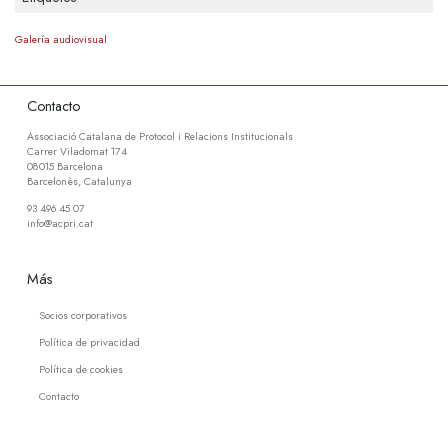
Galería audiovisual
Contacto
Associació Catalana de Protocol i Relacions Institucionals
Carrer Viladomat 174
08015 Barcelona
Barcelonès, Catalunya
93 496 45 07
info@acpri.cat
Más
Socios corporativos
Política de privacidad
Política de cookies
Contacto