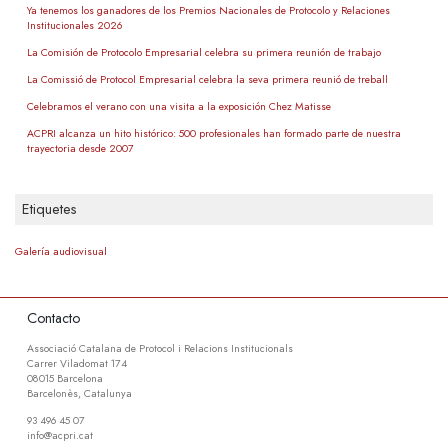
Ya tenemos los ganadores de los Premios Nacionales de Protocolo y Relaciones
Institucionales 2026
La Comisión de Protocolo Empresarial celebra su primera reunión de trabajo
La Comissió de Protocol Empresarial celebra la seva primera reunió de treball
Celebramos el verano con una visita a la exposición Chez Matisse
ACPRI alcanza un hito histórico: 500 profesionales han formado parte de nuestra
trayectoria desde 2007
Etiquetes
Galería audiovisual
Contacto
Associació Catalana de Protocol i Relacions Institucionals
Carrer Viladomat 174
08015 Barcelona
Barcelonès, Catalunya
93 496 45 07
info@acpri.cat