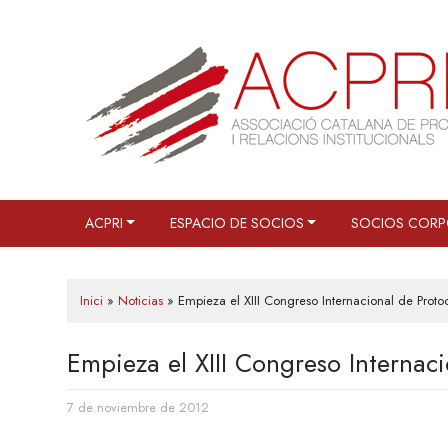
Saltar
al
contenido
ACPRI
ESPACIO DE SOCIOS
SOCIOS CORP
Inici
»
Noticias
»
Empieza el XIII Congreso Internacional de Proto
Empieza el XIII Congreso Internac
7 de noviembre de 2012