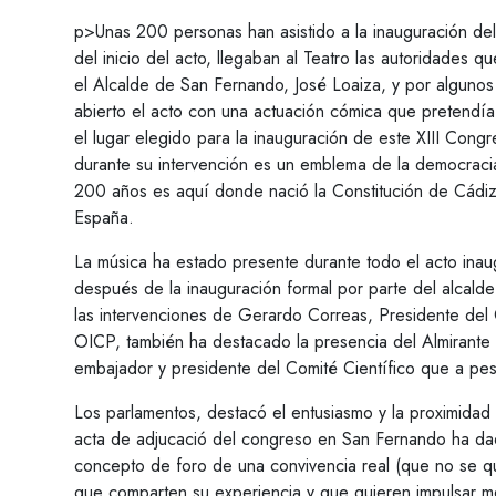
p>Unas 200 personas han asistido a la inauguración del
del inicio del acto, llegaban al Teatro las autoridades 
el Alcalde de San Fernando, José Loaiza, y por algunos
abierto el acto con una actuación cómica que pretendía e
el lugar elegido para la inauguración de este XIII Con
durante su intervención es un emblema de la democracia.
200 años es aquí donde nació la Constitución de Cádiz y,
España.
La música ha estado presente durante todo el acto inaug
después de la inauguración formal por parte del alcalde
las intervenciones de Gerardo Correas, Presidente del 
OICP, también ha destacado la presencia del Almirante 
embajador y presidente del Comité Científico que a pesa
Los parlamentos, destacó el entusiasmo y la proximida
acta de adjucació del congreso en San Fernando ha dad
concepto de foro de una convivencia real (que no se qu
que comparten su experiencia y que quieren impulsar m