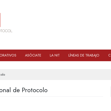
ORATIVOS
ASÓCIATE
LA NIT
LÍNEAS DE TRABAJO
C
colo
ional de Protocolo