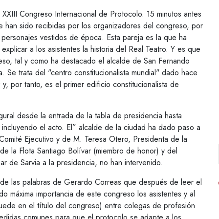
 XXIII Congreso Internacional de Protocolo. 15 minutos antes
que han sido recibidas por los organizadores del congreso, por
 personajes vestidos de época. Esta pareja es la que ha
xplicar a los asistentes la historia del Real Teatro. Y es que
greso, tal y como ha destacado el alcalde de San Fernando
 Se trata del "centro constitucionalista mundial" dado hace
 por tanto, es el primer edificio constitucionalista de
ural desde la entrada de la tabla de presidencia hasta
 incluyendo el acto. El” alcalde de la ciudad ha dado paso a
Comité Ejecutivo y de M. Teresa Otero, Presidenta de la
de la Flota Santiago Bolívar (miembro de honor) y del
r de Sarvia a la presidencia, no han intervenido.
d de las palabras de Gerardo Correas que después de leer el
o máxima importancia de este congreso los asistentes y al
ede en el título del congreso) entre colegas de profesión
edidas comunes para que el protocolo se adapte a los