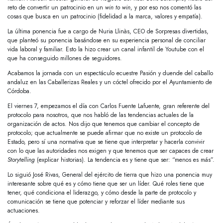
reto de convertir un patrocinio en un
win to win
, y por eso nos comentó las
cosas que busca en un patrocinio (fidelidad a la marca, valores y empatía).
La última ponencia fue a cargo de Nuria Llinàs, CEO de Sorpresas divertidas,
que planteó su ponencia basándose en su experiencia personal de conciliar
vida laboral y familiar. Esto la hizo crear un canal infantil de Youtube con el
que ha conseguido millones de seguidores.
Acabamos la jornada con un espectáculo ecuestre Pasión y duende del caballo
andaluz en las Caballerizas Reales y un cóctel ofrecido por el Ayuntamiento de
Córdoba.
El viernes 7, empezamos el día con Carlos Fuente Lafuente, gran referente del
protocolo para nosotros, que nos habló de las tendencias actuales de la
organización de actos. Nos dijo que tenemos que cambiar el concepto de
protocolo; que actualmente se puede afirmar que no existe un protocolo de
Estado, pero sí una normativa que se tiene que interpretar y hacerla convivir
con lo que las autoridades nos exigen y que tenemos que ser capaces de crear
Storytelling
(explicar historias). La tendencia es y tiene que ser: “menos es más”.
Lo siguió José Rivas, General del ejército de tierra que hizo una ponencia muy
interesante sobre qué es y cómo tiene que ser un líder. Qué roles tiene que
tener, qué condiciona el liderazgo, y cómo desde la parte de protocolo y
comunicación se tiene que potenciar y reforzar el líder mediante sus
actuaciones.