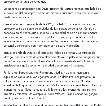
protocolo de la Junta de Andalucía.
Las ponencias empezaron con David Irigoyen del Grupo Henneo que habló de
la evolución del concepto “lector” de prensa a “usuario” y como se tiene que
gestionar este cambio.
Gerardo Correas, presidente de la OICP, nos habló, con mucho humor, del
protocolo como elemento potenciador de las marcas corporativas. Centró su
ponencia en el hecho que el mundo y la sociedad cambian constantemente,
que vivimos en plena revolución digital y tecnológica y en una sociedad
interconectada y globalizada. La conclusión: podemos conseguir una marca
personal y corporativa con rigor, pero con empatía y emoción.
Siguió Yolanda de Aguilar, directora del Palacio de Ferias y Congresos de
Málaga, que nos habló de cómo atraer eventos a un palacio de congresos. Se
generó un debate sobre la utilización pública o privada de estos tipos de
instalaciones y qué aportan en la ciudad donde están instalados.
Por la tarde, Pepe Arenas de Playground Media, hizo una interesante
explicación sobre las nuevas generaciones. En definitiva, nos presentó un
estudio sobre qué y cómo consumen los jóvenes en las redes. Nos dijo que
actualmente lo que más consumen es móvil y cómo su empresa ha estudiado la
manera de hacer llegar la cultura y la historia a los jóvenes de una manera
divertida y atractiva. Un ejemplo, el video
Velaske
–
Las Meninas soy guapa
,
que lo podéis encontrar a Youtube.
Ramón Alarcón director general de negocio del Real Betis Balompié, habló del