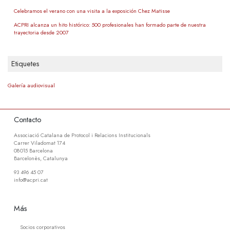
Celebramos el verano con una visita a la exposición Chez Matisse
ACPRI alcanza un hito histórico: 500 profesionales han formado parte de nuestra
trayectoria desde 2007
Etiquetes
Galería audiovisual
Contacto
Associació Catalana de Protocol i Relacions Institucionals
Carrer Viladomat 174
08015 Barcelona
Barcelonès, Catalunya
93 496 45 07
info@acpri.cat
Más
Socios corporativos