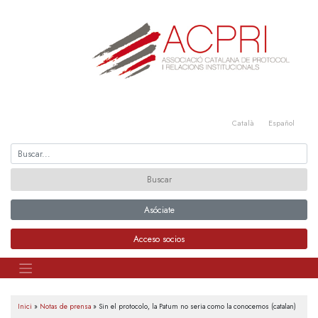
Saltar
al
contenido
Català
Español
Asóciate
Acceso socios
Inici
»
Notas de prensa
»
Sin el protocolo, la Patum no seria como la conocemos (catalan)