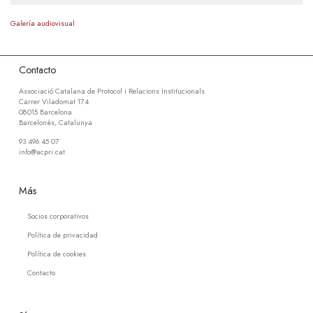
Galería audiovisual
Contacto
Associació Catalana de Protocol i Relacions Institucionals
Carrer Viladomat 174
08015 Barcelona
Barcelonès, Catalunya
93 496 45 07
info@acpri.cat
Más
Socios corporativos
Política de privacidad
Política de cookies
Contacto