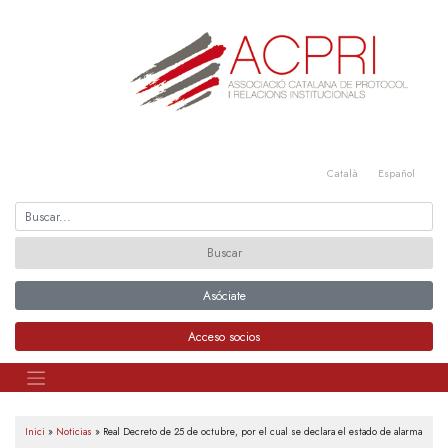
Saltar
al
contenido
Català
Español
Asóciate
Acceso socios
Inici
»
Noticias
»
Real Decreto de 25 de octubre, por el cual se declara el estado de alarma