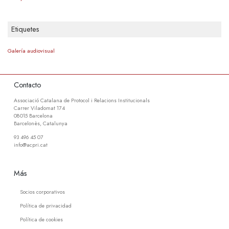
Etiquetes
Galería audiovisual
Contacto
Associació Catalana de Protocol i Relacions Institucionals
Carrer Viladomat 174
08015 Barcelona
Barcelonès, Catalunya
93 496 45 07
info@acpri.cat
Más
Socios corporativos
Política de privacidad
Política de cookies