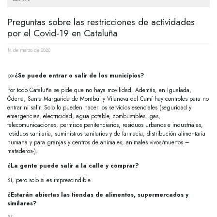
Preguntas sobre las restricciones de actividades
por el Covid-19 en Cataluña
14 de marzo de 2020
p>
¿Se puede entrar o salir de los municipios?
Por todo Cataluña se pide que no haya movilidad. Además, en Igualada,
Òdena, Santa Margarida de Montbui y Vilanova del Camí hay controles para no
entrar ni salir. Solo lo pueden hacer los servicios esenciales (seguridad y
emergencias, electricidad, agua potable, combustibles, gas,
telecomunicaciones, permisos penitenciarios, residuos urbanos e industriales,
residuos sanitaria, suministros sanitarios y de farmacia, distribución alimentaria
humana y para granjas y centros de animales, animales vivos/muertos –
mataderos-).
¿La gente puede salir a la calle y comprar?
Sí, pero solo si es imprescindible.
¿Estarán abiertas las tiendas de alimentos, supermercados y
similares?