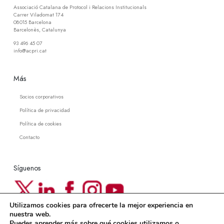
Associació Catalana de Protocol i Relacions Institucionals
Carrer Viladomat 174
08015 Barcelona
Barcelonès, Catalunya
93 496 45 07
info@acpri.cat
Más
Socios corporativos
Política de privacidad
Política de cookies
Contacto
Síguenos
Utilizamos cookies para ofrecerte la mejor experiencia en
Newsletter ACPRI
nuestra web.
Puedes aprender más sobre qué cookies utilizamos o