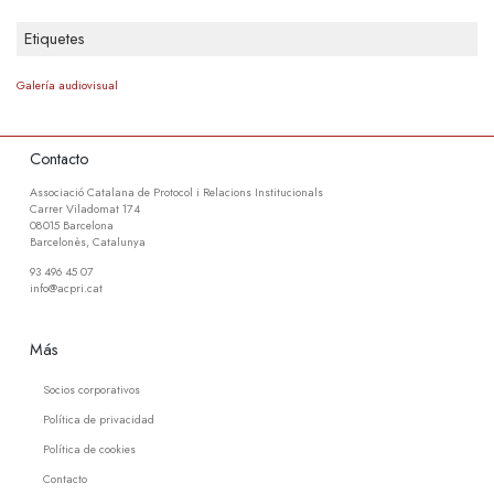
Etiquetes
Galería audiovisual
Contacto
Associació Catalana de Protocol i Relacions Institucionals
Carrer Viladomat 174
08015 Barcelona
Barcelonès, Catalunya
93 496 45 07
info@acpri.cat
Más
Socios corporativos
Política de privacidad
Política de cookies
Contacto