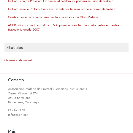
La Comisión de Protocolo Empresarial celebra su primera reunión de trabajo
La Comissió de Protocol Empresarial celebra la seva primera reunió de treball
Celebramos el verano con una visita a la exposición Chez Matisse
ACPRI alcanza un hito histórico: 500 profesionales han formado parte de nuestra
trayectoria desde 2007
Etiquetes
Galería audiovisual
Contacto
Associació Catalana de Protocol i Relacions Institucionals
Carrer Viladomat 174
08015 Barcelona
Barcelonès, Catalunya
93 496 45 07
info@acpri.cat
Más