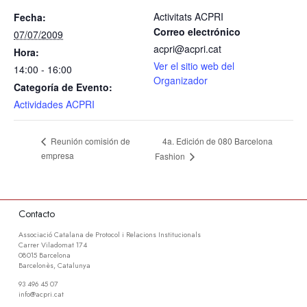
Activitats ACPRI
Fecha:
Correo electrónico
07/07/2009
acpri@acpri.cat
Hora:
Ver el sitio web del
14:00 - 16:00
Organizador
Categoría de Evento:
Actividades ACPRI
4a. Edición de 080 Barcelona
Reunión comisión de
empresa
Fashion
Contacto
Associació Catalana de Protocol i Relacions Institucionals
Carrer Viladomat 174
08015 Barcelona
Barcelonès, Catalunya
93 496 45 07
info@acpri.cat