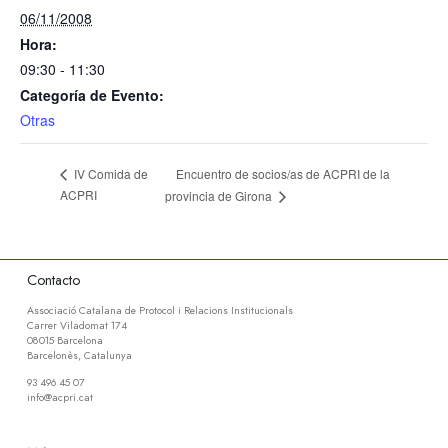
06/11/2008
Hora:
09:30 - 11:30
Categoría de Evento:
Otras
Encuentro de socios/as de ACPRI de la
IV Comida de
ACPRI
provincia de Girona
Contacto
Associació Catalana de Protocol i Relacions Institucionals
Carrer Viladomat 174
08015 Barcelona
Barcelonès, Catalunya
93 496 45 07
info@acpri.cat