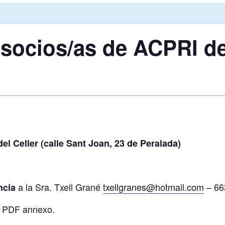
socios/as de ACPRI de
del Celler (calle Sant Joan, 23 de Peralada)
a la Sra. Txell Grané
txellgranes@hotmail.com
– 66
ncia
l PDF annexo.