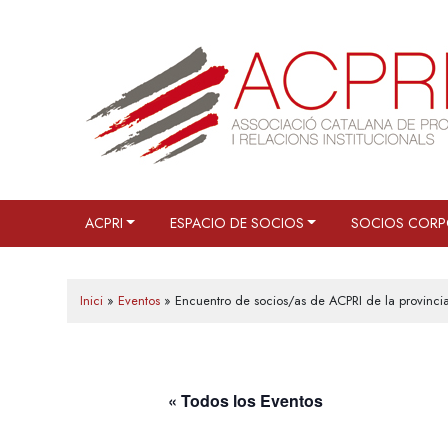
Saltar
al
contenido
ACPRI
ESPACIO DE SOCIOS
SOCIOS CORP
Inici
»
Eventos
»
Encuentro de socios/as de ACPRI de la provinci
« Todos los Eventos