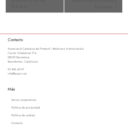
presidente de los
estudio de Banderas y
E.E.U.U
Escudos
Contacto
Associació Catalana de Protocol i Relacions Institucionals
Carrer Viladomat 174
08015 Barcelona
Barcelonès, Catalunya
93 496 45 07
info@acpri.cat
Más
Socios corporativos
Política de privacidad
Política de cookies
Contacto