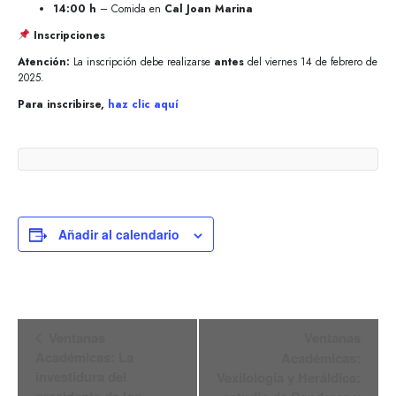
14:00 h
– Comida en
Cal Joan Marina
Inscripciones
Atención:
La inscripción debe realizarse
antes
del viernes 14 de febrero de
2025.
Para inscribirse,
haz clic aquí
Añadir al calendario
Navegación
Ventanas
Ventanas
del
Académicas: La
Académicas:
Evento
investidura del
Vexilología y Heráldica: