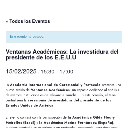
« Todos los Eventos
Este evento ha pasado.
Ventanas Académicas: La investidura del
presidente de los E.E.U.U
15/02/2025
15:30
17:00
/
–
La
Academia Internacional de Ceremonial y Protocolo
presenta una
nueva sesión de
Ventanas Académicas
, un espacio dedicado al análisis
de eventos institucionales de relevancia mundial. En esta ocasión, el tema
central será la
ceremonia de investidura del presidente de los
Estados Unidos de América
.
El evento contará con la participación de
la Académica Gilda Fleury
Meirelles (Brasil)
y
la Académica Marina Fernández (España)
,
quienes aportarán su experiencia en protocolo y ceremonial para desglosar