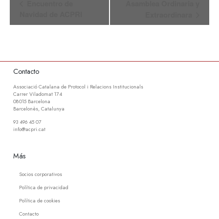
Encuentro de
Asamblea Ordinaria y
del
Navidad de ACPRI
Extraordinara
Evento
Contacto
Associació Catalana de Protocol i Relacions Institucionals
Carrer Viladomat 174
08015 Barcelona
Barcelonès, Catalunya
93 496 45 07
info@acpri.cat
Más
Socios corporativos
Política de privacidad
Política de cookies
Contacto